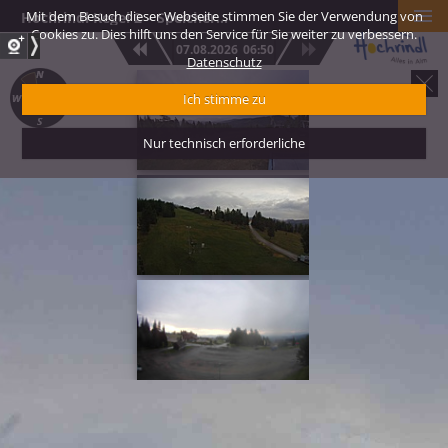
Mit dem Besuch dieser Webseite stimmen Sie der Verwendung von
Hochrindl Kegel 2 – Speicherteich Blickrichtung Panorama Speikkofel
Cookies zu. Dies hilft uns den Service für Sie weiter zu verbessern.
07.08.2026
06:50
Datenschutz
Hochrindl Kegel 1
Ich stimme zu
Blickrichtung Kr
Süd
Nur technisch erforderliche
Hochrindl Talstat
Zirbenlift 1 – Bli
Zirbenlift Berg
Hochrindl Talstat
Zirbenlift 2 – Bli
Karawanken