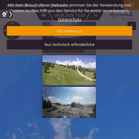
Mit dem Besuch dieser Webseite stimmen Sie der Verwendung von
Hochrindl Kegel 2 – Speicherteich Blickrichtung Panorama Speikkofel
Cookies zu. Dies hilft uns den Service für Sie weiter zu verbessern.
09.08.2026
11:30
Datenschutz
Hochrindl Kegel 1
Ich stimme zu
Blickrichtung Kr
Süd
Nur technisch erforderliche
Hochrindl Talstat
Zirbenlift 1 – Bli
Zirbenlift Berg
Hochrindl Talstat
Zirbenlift 2 – Bli
Karawanken